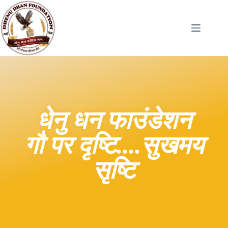
धेनु धन फाउंडेशन
गौ पर दृष्टि....सुखमय
सृष्टि