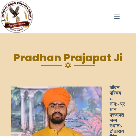
Pradhan Prajapat Ji
जीवन
परिचय
:-
नाम:-
प्र
धान
प्रजापत
जन्म
स्थान:-
टोडाराय