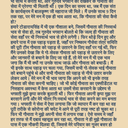
भी साथ में करता था, और गुरुदेव भगवान को देखकर के गौमाता की
सेवा में प्रेरणा भी मिलती थी। एक दिन का समय था, जब मैं एक संत
के कार्यक्रम में बालकृष्ण जी महाराज जी मिले। मैं उनके साथ 9 दिन
तक रहा, पर मेरे मन में एक ही भाव आता था, कि गौमाता की सेवा कैसे
हो?
हमारे टोडारायसिंह में भी एक गौशाला बने, जिसमें गौमाता की निस्वार्थ
भाव से सेवा हो, तब गुरुदेव भगवान बोलते थे कि जल्द ही गौमाता की
सेवा वहाँ पर भी निस्वार्थ भाव से होने लगेगी। फिर थोड़े दिन हुए और
हमारे पास में एक पहाड़ पड़ता है, जहाँ पर निष्काम गौसेवा तंत्र समिति
की पूरी टीम गौमाता को पहाड़ से उतारने के लिए वहाँ पर गई थी, फिर
मैंने उनको देखा कि ये गो-सेवक गौमाता को पहाड़ से उतारने के लिए
और जानवरों से बचाने के लिए जा रहे हैं, तो मेरे मन में भी एक भाव
जगा कि मैं भी क्यों ना उनके साथ जाऊं और गौमाता को बचाऊँ। मैं
भी इनके साथ पहाड़ पर चला गया, जिसमें सभी गो-सेवक भाई गौमाता
को बचाने पहुंचे थे और सभी गौमाता को पहाड़ से नीचे उतार करके
लेकर आये। मेरे मन में भी भाव जागा कि अपने को भी इनके तरह
गौमाता की सेवा करनी चाहिए। जो भी कोई गौमाता का एक्सीडेंटल या
निसहाय अवस्था में केस आता था उसमें सेवा करवाने के उद्देश्य से
भगवती मुझे कृपा करके बुलाती थी। फिर गौमाता अपनी कृपा मुझ पर
बरसाने लगी और मेरे भीतर निःस्वार्थ भाव से सेवा करने का मन बनता
गया। भगवती ने सेवा में ऐसा लगाया कि जो व्यापार मैं कर रहा था वह
पूरी तरीके से कोरोना की चपेट मे आने से पूरी तरह नष्ट हो चुका था।
फिर भी गौमाता ने मुझे अपनी सेवा में लगाय रखा। ऐसे समय मे जहाँ
हर तरफ से मैं दबाव महसूस कर रहा था, गौमाता ने ही मुझे गौशाला के
पास में एक नौकरी दिलवा दी, जिससे मेरे परिवार का गुजर बसर हो